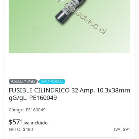
FUSIBLES Y BASES
BASES FUSIBLES
FUSIBLE CILINDRICO 32 Amp. 10,3x38mm
gG/gL. PE160049
Código: PE160049
$571
iva incluido.
NETO: $480
IVA: $91