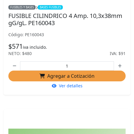
FUSIBLES Y BASES
BASES FUSIBLES
FUSIBLE CILINDRICO 4 Amp. 10,3x38mm
gG/gL. PE160043
Código: PE160043
$571
iva incluido.
NETO: $480
IVA: $91
Agregar a Cotización
Ver detalles