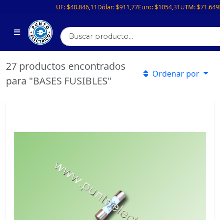
UF:
$40.846,11
Dólar:
$911,77
Euro:
$1054,31
UTM:
$71.649
27 productos encontrados
Ordenar por
para "BASES FUSIBLES"