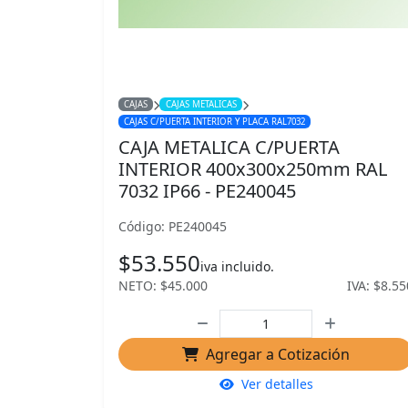
CAJAS
CAJAS METALICAS
CAJAS C/PUERTA INTERIOR Y PLACA RAL7032
CAJA METALICA C/PUERTA
INTERIOR 400x300x250mm RAL
7032 IP66 - PE240045
Código: PE240045
$53.550
iva incluido.
NETO: $45.000
IVA: $8.55
Agregar a Cotización
Ver detalles