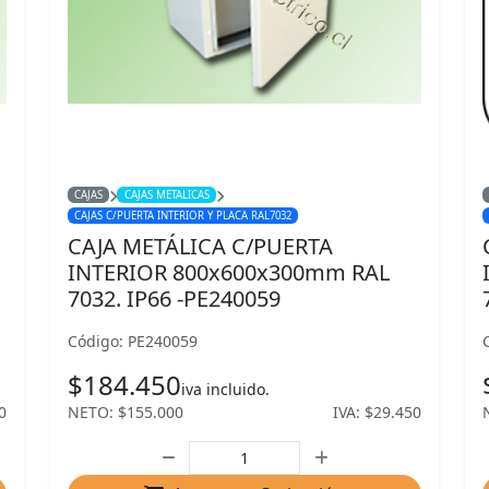
CAJAS
CAJAS METALICAS
CAJAS C/PUERTA INTERIOR Y PLACA RAL7032
CAJA METÁLICA C/PUERTA
INTERIOR 800x600x300mm RAL
7032. IP66 -PE240059
Código: PE240059
$184.450
iva incluido.
0
NETO: $155.000
IVA: $29.450