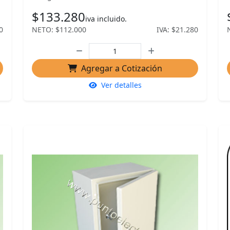
$133.280
iva incluido.
0
NETO: $112.000
IVA: $21.280
Agregar a Cotización
Ver detalles