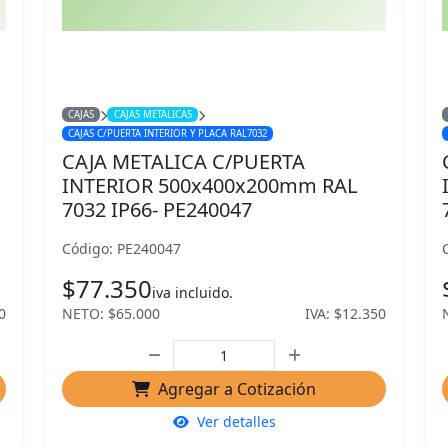
CAJAS
CAJAS METALICAS
CAJAS C/PUERTA INTERIOR Y PLACA RAL7032
CAJA METALICA C/PUERTA
INTERIOR 500x400x200mm RAL
7032 IP66- PE240047
Código: PE240047
$77.350
iva incluido.
0
NETO: $65.000
IVA: $12.350
Agregar a Cotización
Ver detalles