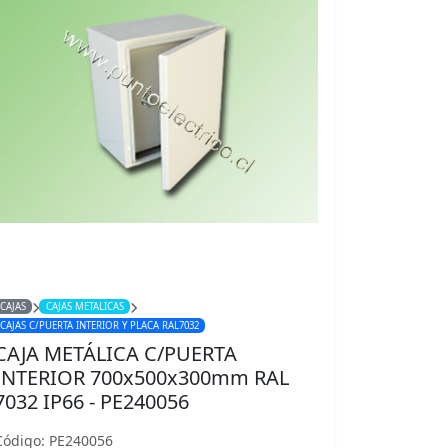
CAJAS
CAJAS METALICAS
CAJAS C/PUERTA INTERIOR Y PLACA RAL7032
CAJA METÁLICA C/PUERTA
INTERIOR 700x500x300mm RAL
7032 IP66 - PE240056
Código: PE240056