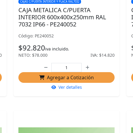
CAJAS C/PUERTA INTERIOR Y PLACA RAL7032
CAJA METALICA C/PUERTA
INTERIOR 600x400x250mm RAL
7032 IP66 - PE240052
Código: PE240052
$92.820
iva incluido.
0
NETO: $78.000
IVA: $14.820
Agregar a Cotización
Ver detalles