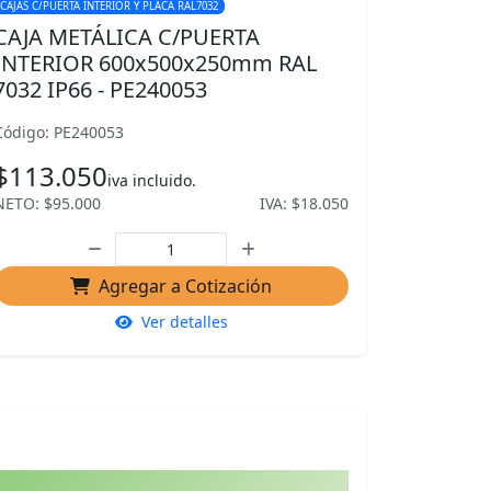
CAJAS C/PUERTA INTERIOR Y PLACA RAL7032
CAJA METÁLICA C/PUERTA
INTERIOR 600x500x250mm RAL
7032 IP66 - PE240053
Código: PE240053
$113.050
iva incluido.
NETO: $95.000
IVA: $18.050
Agregar a Cotización
Ver detalles