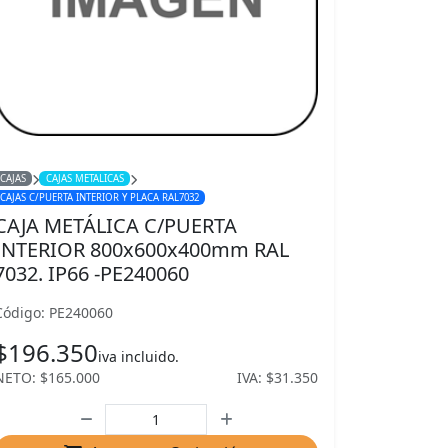
CAJAS
CAJAS METALICAS
CAJAS C/PUERTA INTERIOR Y PLACA RAL7032
CAJA METÁLICA C/PUERTA
INTERIOR 800x600x400mm RAL
7032. IP66 -PE240060
Código: PE240060
$196.350
iva incluido.
NETO: $165.000
IVA: $31.350