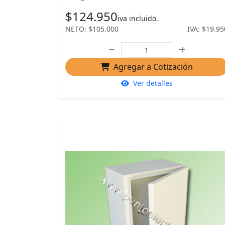
$124.950
iva incluido.
NETO: $105.000
IVA: $19.95
Agregar a Cotización
Ver detalles