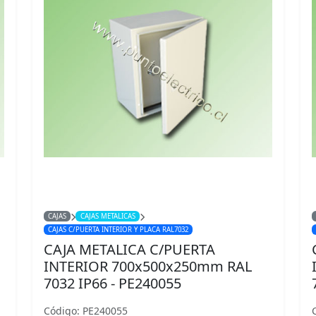
CAJAS
CAJAS METALICAS
CAJAS C/PUERTA INTERIOR Y PLACA RAL7032
CAJA METALICA C/PUERTA
INTERIOR 700x500x250mm RAL
7032 IP66 - PE240055
Código: PE240055