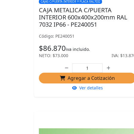
CAJAS C/PUERTA INTERIOR Y PLACA RAL7032
CAJA METALICA C/PUERTA
INTERIOR 600x400x200mm RAL
7032 IP66 - PE240051
Código: PE240051
$86.870
iva incluido.
NETO: $73.000
IVA: $13.87
Agregar a Cotización
Ver detalles