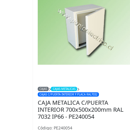
CAJAS
CAJAS METALICAS
CAJAS C/PUERTA INTERIOR Y PLACA RAL7032
CAJA METALICA C/PUERTA
INTERIOR 700x500x200mm RAL
7032 IP66 - PE240054
Código: PE240054