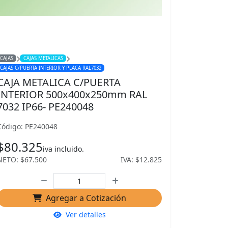
CAJAS
CAJAS METALICAS
CAJAS C/PUERTA INTERIOR Y PLACA RAL7032
CAJA METALICA C/PUERTA
INTERIOR 500x400x250mm RAL
7032 IP66- PE240048
Código: PE240048
$80.325
iva incluido.
NETO: $67.500
IVA: $12.825
Agregar a Cotización
Ver detalles