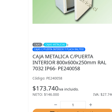
CAJAS
CAJAS METALICAS
CAJAS C/PUERTA INTERIOR Y PLACA RAL7032
CAJA METALICA C/PUERTA
INTERIOR 800x600x250mm RAL
7032 IP66- PE240058
Código: PE240058
$173.740
iva incluido.
NETO: $146.000
IVA: $27.74