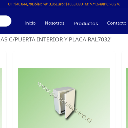
UF:
$40.844,79
Dólar:
$913,86
Euro:
$1053,08
UTM:
$71.649
IPC:
-0.2 %
Inicio
Nosotros
Contacto
Productos
AJAS C/PUERTA INTERIOR Y PLACA RAL7032"