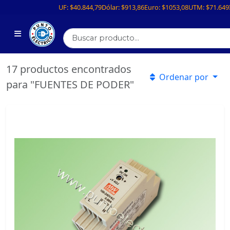
UF:
$40.844,79
Dólar:
$913,86
Euro:
$1053,08
UTM:
$71.649
17 productos encontrados
Ordenar por
para "FUENTES DE PODER"