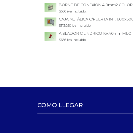
BORNE DE CONEXION 4.0mm2 COLOR 
$500 iva incluido.
CAJA METÁLICA C/PUERTA INT. 600x5
$113.050 iva incluido.
AISLADOR CILINDRICO 16x40mm HILO 
$666 iva incluido.
COMO LLEGAR