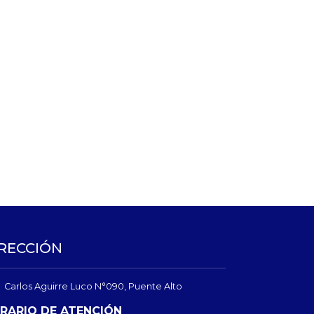
RECCIÓN
Carlos Aguirre Luco N°090, Puente Alto
RARIO DE ATENCIÓN