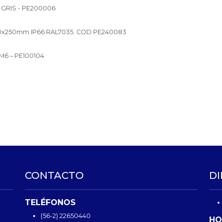
GRIS - PE200006
00x250mm IP66 RAL7035. COD PE240083
M6 – PE100104
CONTACTO
DI
TELÉFONOS
(56-2) 22650440
HO