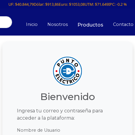
UF:
$40.844,79
Dólar:
$913,86
Euro:
$1053,08
UTM:
$71.649
IPC:
-0.2 %
Inicio
Nosotros
Contacto
Productos
Bienvenido
Ingresa tu correo y contraseña para
acceder a la plataforma:
Nombre de Usuario