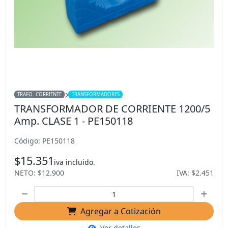
TRAFO. CORRIENTE
TRANSFORMADORES
TRANSFORMADOR DE CORRIENTE 1200/5
Amp. CLASE 1 - PE150118
Código: PE150118
$15.351
iva incluido.
NETO: $12.900
IVA: $2.451
Agregar a Cotización
Ver detalles