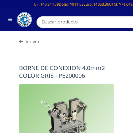
UF:
$40.844,79
Dólar:
$911,58
Euro:
$1053,36
UTM:
$71.649
Volver
BORNE DE CONEXION 4.0mm2
COLOR GRIS - PE200006